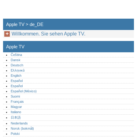
Apple TV > de_DE
Willkommen. Sie sehen Apple TV.
Apple TV
Čeština
Dansk
Deutsch
Ελληνικά
English
Español
Español
Español (México)‎
Suomi
Français
Magyar
Italiano
日本語
Nederlands
Norsk (bokmål)‎
Polski