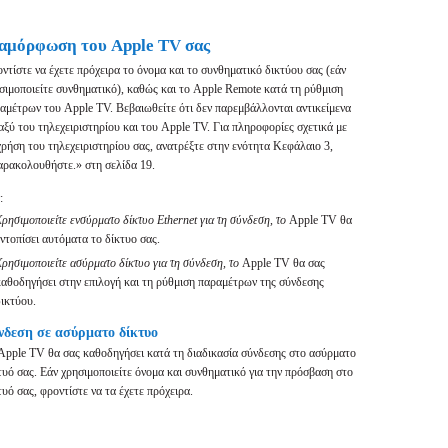
αμόρφωση του Apple TV σας
ντίστε να έχετε πρόχειρα το όνομα και το συνθηματικό δικτύου σας (εάν
σιμοποιείτε συνθηματικό), καθώς και το Apple Remote κατά τη ρύθμιση
αμέτρων του Apple TV. Βεβαιωθείτε ότι δεν παρεμβάλλονται αντικείμενα
αξύ του τηλεχειριστηρίου και του Apple TV. Για πληροφορίες σχετικά με
χρήση του τηλεχειριστηρίου σας, ανατρέξτε στην ενότητα Κεφάλαιο 3,
ρακολουθήστε.» στη σελίδα 19.
:
ρησιμοποιείτε ενσύρματο δίκτυο Ethernet για τη σύνδεση, το
Apple TV θα
ντοπίσει αυτόματα το δίκτυο σας.
ρησιμοποιείτε ασύρματο δίκτυο για τη σύνδεση, το
Apple TV θα σας
καθοδηγήσει στην επιλογή και τη ρύθμιση παραμέτρων της σύνδεσης
δικτύου.
νδεση σε ασύρματο δίκτυο
Apple TV θα σας καθοδηγήσει κατά τη διαδικασία σύνδεσης στο ασύρματο
τυό σας. Εάν χρησιμοποιείτε όνομα και συνθηματικό για την πρόσβαση στο
τυό σας, φροντίστε να τα έχετε πρόχειρα.