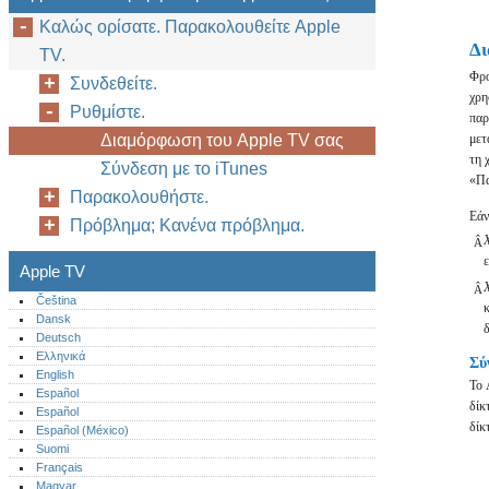
Καλώς ορίσατε. Παρακολουθείτε Apple
Δι
TV.
Φρο
Συνδεθείτε.
χρη
Ρυθμίστε.
παρ
Διαμόρφωση του Apple TV σας
μετ
τη 
Σύνδεση με το iTunes
«Πα
Παρακολουθήστε.
Εάν
Πρόβλημα; Κανένα πρόβλημα.
Χ
Â
ε
Apple TV
Χ
Â
Čeština
Dansk
Deutsch
Ελληνικά
Σύ
English
Το 
Español
δίκ
Español
δίκ
Español (México)‎
Suomi
Français
Magyar