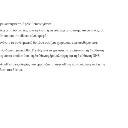
σιμοποιήστε το Apple Remote για να:
λέξετε το δίκτυό σας από τη λίστα ή να εισαγάγετε το όνομα δικτύου σας, σε
ίπτωση που το δίκτυο είναι κρυφό.
αγάγετε το συνθηματικό δικτύου σας (εάν χρησιμοποιείτε συνθηματικό).
 συνδέεστε χωρίς DHCP, ενδέχεται να χρειαστεί να εισαγάγετε τη διεύθυνση
 τη μάσκα υποδικτύου, τη διεύθυνση δρομολογητή και τη διεύθυνση DNS.
λουθήστε τις οδηγίες που εμφανίζονται στην οθόνη για να ολοκληρώσετε τη
δεση στο δίκτυο.