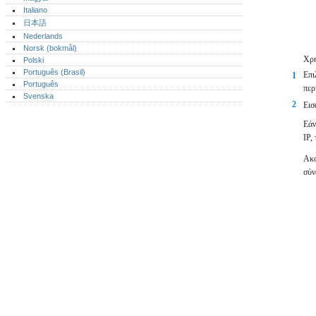
Italiano
日本語
Nederlands
Norsk (bokmål)‎
Χρη
Polski
Português (Brasil)
Επι
1
Português‎
περ
Svenska
2
Εισ
Εάν
IP,
Ακο
σύν