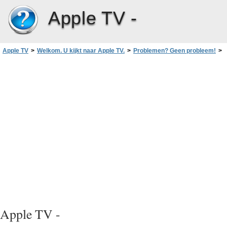
Apple TV -
Apple TV
>
Welkom. U kijkt naar Apple TV.
>
Problemen? Geen probleem!
>
Service en ondersteuning
Apple TV -