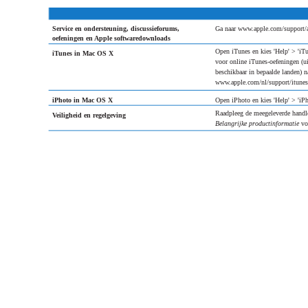
Service en ondersteuning, discussieforums,
Ga naar www.apple.com/support/
oefeningen en Apple softwaredownloads
Open iTunes en kies 'Help' > 'iT
iTunes in Mac OS X
voor online iTunes-oefeningen (ui
beschikbaar in bepaalde landen) n
www.apple.com/nl/support/itunes
iPhoto in Mac OS X
Open iPhoto en kies 'Help' > 'iP
Raadpleeg de meegeleverde handl
Veiligheid en regelgeving
Belangrijke productinformatie
vo