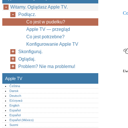
Witamy. Oglądasz Apple TV.
Co
Podłącz.
Co jest w pudełku?
Apple TV — przegląd
Co jest potrzebne?
Konfigurowanie Apple TV
Skonfiguruj.
Oglądaj.
Problem? Nie ma problemu!
Uw
Apple TV
Čeština
Dansk
Deutsch
Ελληνικά
English
Español
Español
Español (México)‎
Suomi