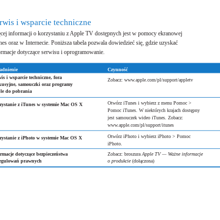
rwis i wsparcie techniczne
cej informacji o korzystaniu z Apple TV dostępnych jest w pomocy ekranowej
nes oraz w Internecie. Poniższa tabela pozwala dowiedzieć się, gdzie uzyskać
ormacje dotyczące serwisu i oprogramowanie.
adnienie
Czynność
is i wsparcie techniczne, fora
Zobacz: www.apple.com/pl/support/appletv
kusyjne, samouczki oraz programy
le do pobrania
Otwórz iTunes i wybierz z menu Pomoc >
zystanie z iTunes w systemie Mac OS X
Pomoc iTunes. W niektórych krajach dostępny
jest samouczek wideo iTunes. Zobacz:
www.apple.com/pl/support/itunes
Otwórz iPhoto i wybierz iPhoto > Pomoc
zystanie z iPhoto w systemie Mac OS X
iPhoto.
rmacje dotyczące bezpieczeństwa
Zobacz: broszura
Apple TV — Ważne informacje
regulowań prawnych
o produkcie
(dołączona)