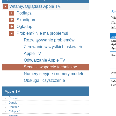
Witamy. Oglądasz Apple TV.
Se
Podłącz.
Wię
Skonfiguruj.
iTu
Oglądaj.
inf
Problem? Nie ma problemu!
Zag
Rozwiązywanie problemów
Serw
dys
Zerowanie wszystkich ustawień
App
Apple TV
Kor
Odtwarzanie Apple TV
Serwis i wsparcie techniczne
Kor
Numery seryjne i numery modeli
Obsługa i czyszczenie
Info
i u
Apple TV
Čeština
Dansk
Deutsch
Ελληνικά
English