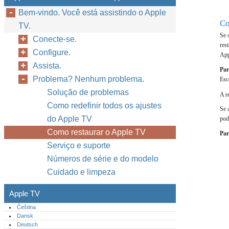
Bem-vindo. Você está assistindo o Apple
Co
TV.
Se 
Conecte-se.
res
Configure.
App
Assista.
Par
Problema? Nenhum problema.
Esc
Solução de problemas
A r
Como redefinir todos os ajustes
Se 
do Apple TV
pod
Como restaurar o Apple TV
Par
Serviço e suporte
Números de série e do modelo
Cuidado e limpeza
Apple TV
Čeština
Dansk
Deutsch