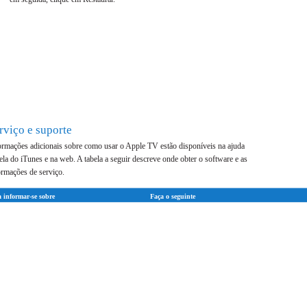
rviço e suporte
ormações adicionais sobre como usar o Apple TV estão disponíveis na ajuda
tela do iTunes e na web. A tabela a seguir descreve onde obter o software e as
ormações de serviço.
 informar-se sobre
Faça o seguinte