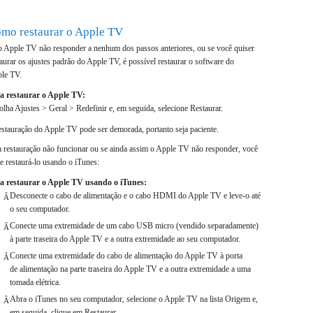
mo restaurar o Apple TV
o Apple TV não responder a nenhum dos passos anteriores, ou se você quiser
taurar os ajustes padrão do Apple TV, é possível restaurar o software do
le TV.
a restaurar o Apple TV:
olha Ajustes > Geral > Redefinir e, em seguida, selecione Restaurar.
estauração do Apple TV pode ser demorada, portanto seja paciente.
a restauração não funcionar ou se ainda assim o Apple TV não responder, você
e restaurá-lo usando o iTunes:
a restaurar o Apple TV usando o iTunes:
Desconecte o cabo de alimentação e o cabo HDMI do Apple TV e leve-o até
Â
o seu computador.
Conecte uma extremidade de um cabo USB micro (vendido separadamente)
Â
à parte traseira do Apple TV e a outra extremidade ao seu computador.
Conecte uma extremidade do cabo de alimentação do Apple TV à porta
Â
de alimentação na parte traseira do Apple TV e a outra extremidade a uma
tomada elétrica.
Abra o iTunes no seu computador, selecione o Apple TV na lista Origem e,
Â
em seguida, clique em Restaurar.