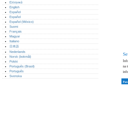
Ελληνικά
English
Español
Español
Español (México)‎
Suomi
Français
Magyar
Italiano
日本語
Nederlands
Se
Norsk (bokmål)‎
Inf
Polski
na 
Português (Brasil)
Português‎
inf
Svenska
Para